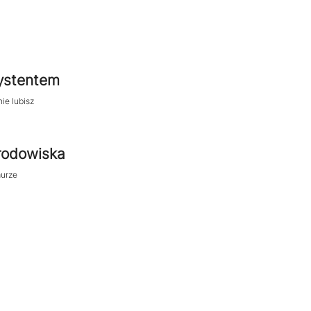
ystentem
ie lubisz
środowiska
urze